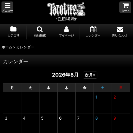
メニュー
カート
カテゴリ
商品検索
マイページ
カレンダー
問い合わせ
ホーム
>
カレンダー
カレンダー
2026年8月
次月»
月
火
水
木
金
土
日
1
2
3
4
5
6
7
8
9