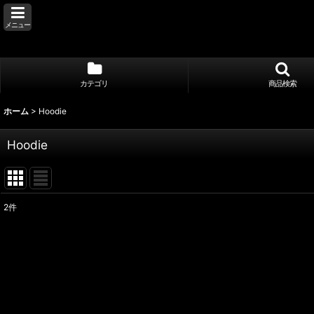
メニュー
カテゴリ
商品検索
ホーム
>
Hoodie
Hoodie
2
件
表示数
:
並び順
: