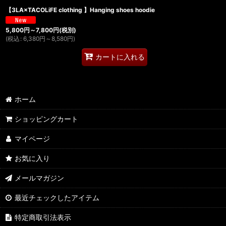
【3LA×TACOLiFE clothing 】Hanging shoes hoodie
5,800
円
～7,800
円
(税別)
(
税込
:
6,380
円
～8,580
円
)
カートに入れる
ホーム
ショッピングカート
マイページ
お気に入り
メールマガジン
最近チェックしたアイテム
特定商取引法表示