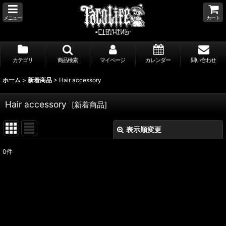
メニュー
カート
カテゴリ
商品検索
マイページ
カレンダー
問い合わせ
ホーム
>
新着商品
>
Hair accessory
Hair accessory
[
新着商品
]
表示順変更
閉じる
0
件
表示数
:
並び順
:
絞り込む